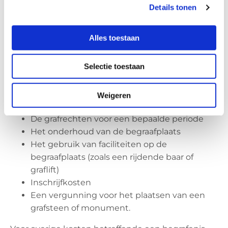
Details tonen
Over het algemeen bepaalt de gemeente, die het
beheer heeft over de begraafplaats, de kosten van
Alles toestaan
een graf. Deze kosten worden jaarlijks opnieuw
vastgesteld.
Selectie toestaan
Deze kosten bestaan uit;
Weigeren
Het openen en het sluiten van het graf
De grafrechten voor een bepaalde periode
Het onderhoud van de begraafplaats
Het gebruik van faciliteiten op de
begraafplaats (zoals een rijdende baar of
graflift)
Inschrijfkosten
Een vergunning voor het plaatsen van een
grafsteen of monument.