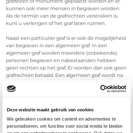
grafsteen of monument geplaatst worden en er
kunnen ook meer mensen in begraven worden.
Als de termijn van de grafrechten verstreken is,
kunt u verlengen of het graf laten ruimen.
Naast een particulier graf is er ook de mogelijkheid
van begraven in een algemeen graf. In een
algemeen graf worden meerdere (onbekende)
personen begraven en nabestaanden hebben
geen rechten op het graf. Er worden dan ook geen
grafrechten betaald. Een algemeen graf wordt na
tien jaar geruimd.
In Nederland bestaat inmiddels ook de
mogelijkheid van begraven op een
Deze website maakt gebruik van cookies
natuurbegraafplaats. Er zijn meerdere
We gebruiken cookies om content en advertenties te
natuurbegraafplaatsen waar een plekje kan
personaliseren, om functies voor social media te bieden
worden uitgezocht. Een graf op een