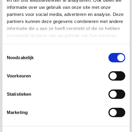
en om ons websiteverkeer te analyseren. Ook delen we
natuurbegraafplaats wordt niet geruimd, er geldt
informatie over uw gebruik van onze site met onze
eeuwige grafrust. Het is echter niet mogelijk om
partners voor social media, adverteren en analyse. Deze
een grafsteen te plaatsen. Ook wordt een dierbare
partners kunnen deze gegevens combineren met andere
overledene niet in een kist begraven.
informatie die u aan ze heeft verstrekt of die ze hebben
verzameld op basis van uw gebruik van hun services.
Een crematie
Toestemmingsselectie
Noodzakelijk
Voorkeuren
Statistieken
Marketing
De kosten van een graf